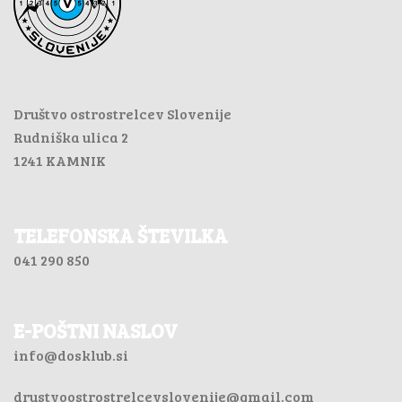
Društvo ostrostrelcev Slovenije
Rudniška ulica 2
1241 KAMNIK
TELEFONSKA ŠTEVILKA
041 290 850
E-POŠTNI NASLOV
info@dosklub.si
drustvoostrostrelcevslovenije@gmail.com