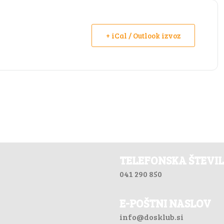
+ iCal / Outlook izvoz
TELEFONSKA ŠTEVI
041 290 850
E-POŠTNI NASLOV
info@dosklub.si