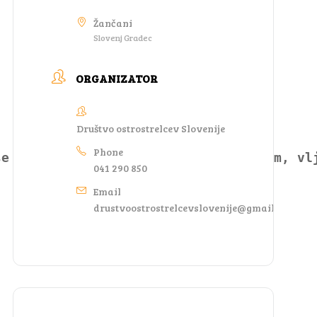
Žančani
Slovenj Gradec
ORGANIZATOR
Društvo ostrostrelcev Slovenije
Phone
se ukvarjajo z ostrostrelskim športom, vl
041 290 850
Email
drustvoostrostrelcevslovenije@gmail.com