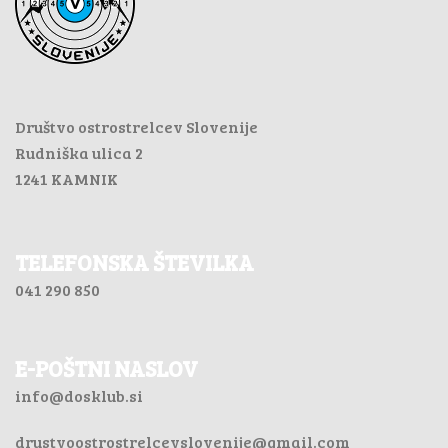
Društvo ostrostrelcev Slovenije
Rudniška ulica 2
1241 KAMNIK
TELEFONSKA ŠTEVILKA
041 290 850
E-POŠTNI NASLOV
info@dosklub.si
drustvoostrostrelcevslovenije@gmail.com