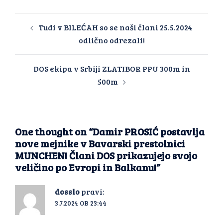
Tudi v BILEĆAH so se naši člani 25.5.2024
odlično odrezali!
DOS ekipa v Srbiji ZLATIBOR PPU 300m in
500m
One thought on “
Damir PROSIĆ postavlja
nove mejnike v Bavarski prestolnici
MUNCHEN! Člani DOS prikazujejo svojo
veličino po Evropi in Balkanu!
”
dosslo
pravi:
3.7.2024 OB 23:44