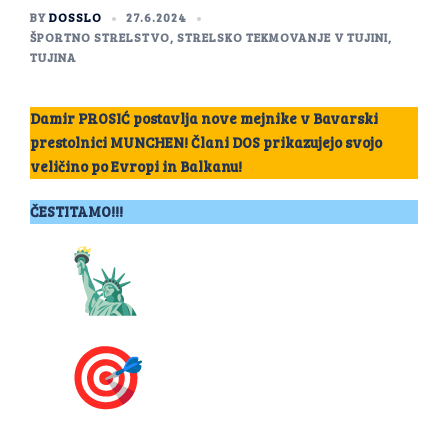
BY
DOSSLO
27.6.2024
ŠPORTNO STRELSTVO
,
STRELSKO TEKMOVANJE V TUJINI
,
TUJINA
Damir PROSIĆ postavlja nove mejnike v Bavarski
prestolnici MUNCHEN! Člani DOS prikazujejo svojo
veličino po Evropi in Balkanu!
ČESTITAMO!!!