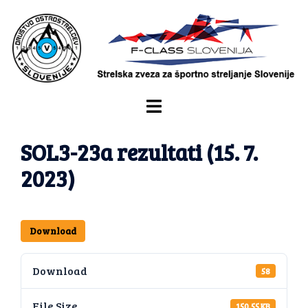
SOL3-23a rezultati (15. 7.
2023)
Download
Download
58
File Size
150.55 KB