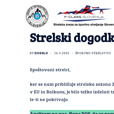
Strelski dogodki
BY
DOSSLO
16.3.2025
ŠPORTNO STRELSTVO
Spoštovani strelci,
ker se nam približuje strelska sezona 
v EU in Balkanu, je bilo težko izdelat
le-ti ne pokrivajo.
Apeliram na vas, člane DOS, da se pogu