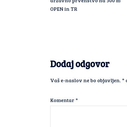
državno prvenstvo na 300 m
OPEN in TR
Dodaj odgovor
Vaš e-naslov ne bo objavljen.
*
Komentar
*