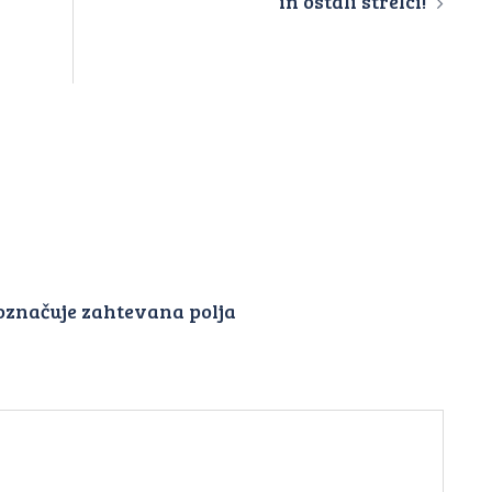
in ostali strelci!
označuje zahtevana polja