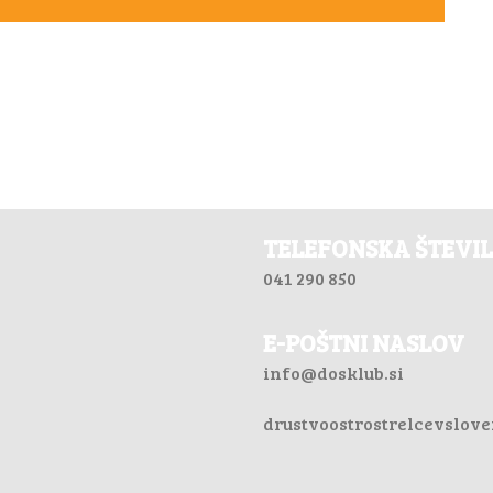
TELEFONSKA ŠTEVI
041 290 850
E-POŠTNI NASLOV
info@dosklub.si
drustvoostrostrelcevslov