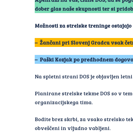
dober glas naše skupnosti ter si prido
Možnosti za strelske treninge ostajajo 
– Žančani pri Slovenj Gradcu vsak četr
– Paški Kozjak
po predhodnem dogovoru
Na spletni strani DOS je objavljen letn
Planirane strelske tekme DOS so v tem
organizacijskega tima.
Bodite brez skrbi, za vsako strelsko t
obveščeni in vljudno vabljeni.