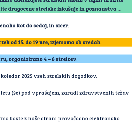
bite dragocene strelske izkušnje in poznanstva
…
enako kot do sedaj, in sicer
:
tek od 15. do 19 ure, izjemoma ob sredah
.
, organizirano 4 – 6 strelcev
.
i koledar 2025 vseh strelskih dogodkov.
 letu (še) pod vprašajem, zaradi zdravstvenih težav
ekmo boste z naše strani pravočasno elektronsko