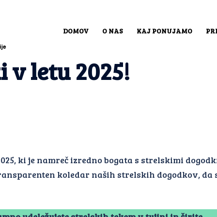
DOMOV
O NAS
KAJ PONUJAMO
PR
 v letu 2025!
2025, ki je namreč izredno bogata s strelskimi dogodk
i transparenten koledar naših strelskih dogodkov, da 
mno udeležujete strelskih tekem v tujini in širite