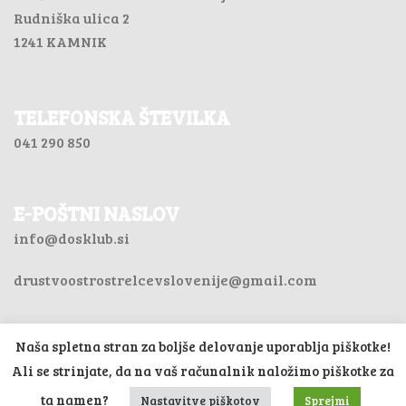
Rudniška ulica 2
1241 KAMNIK
TELEFONSKA ŠTEVILKA
041 290 850
E-POŠTNI NASLOV
info@dosklub.si
drustvoostrostrelcevslovenije@gmail.com
Naša spletna stran za boljše delovanje uporablja piškotke!
© 2026 Društvo ostrostrelcev
Ali se strinjate, da na vaš računalnik naložimo piškotke za
Slovenija.
Izdelava Računalništvo
FRUPO
ta namen?
Nastavitve piškotov
Sprejmi