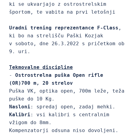
ki se ukvarjajo z ostrostrelskim 
športom, te vabita na prvi letošnji

Uradni trening reprezentance F-Class
, 
ki bo na strelišču Paški Kozjak

v soboto, dne 26.3.2022 s pričetkom ob 
9. uri.

Tekmovalne discipline
- 
Ostrostrelna puška Open rifle 
(OR)700 m, 20 strelov
Puška VK, optika open, 700m leže, teža 
Nasloni
: spredaj open, zadaj mehki. 
Kalibri
: vsi kalibri s centralnim 
vžigom do 8mm.

Kompenzatorji odsuna niso dovoljeni.
