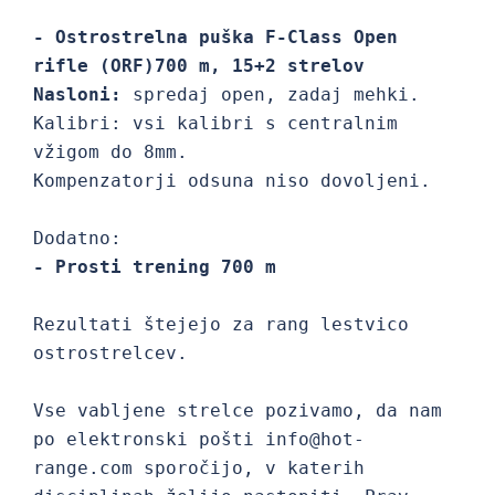
- Ostrostrelna puška F-Class Open 
rifle (ORF)700 m, 15+2 strelov
Nasloni:
 spredaj open, zadaj mehki. 
Kalibri: vsi kalibri s centralnim 
vžigom do 8mm.

Kompenzatorji odsuna niso dovoljeni.

- Prosti trening 700 m
Rezultati štejejo za rang lestvico 
ostrostrelcev.

Vse vabljene strelce pozivamo, da nam 
po elektronski pošti info@hot-
range.com sporočijo, v katerih 