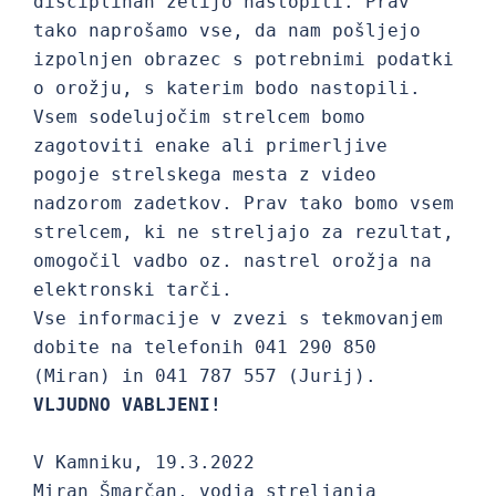
disciplinah želijo nastopiti. Prav 
tako naprošamo vse, da nam pošljejo 
izpolnjen obrazec s potrebnimi podatki 
o orožju, s katerim bodo nastopili. 

Vsem sodelujočim strelcem bomo 
zagotoviti enake ali primerljive 
pogoje strelskega mesta z video 
nadzorom zadetkov. Prav tako bomo vsem 
strelcem, ki ne streljajo za rezultat, 
omogočil vadbo oz. nastrel orožja na 
elektronski tarči.

Vse informacije v zvezi s tekmovanjem 
dobite na telefonih 041 290 850 
VLJUDNO VABLJENI!
V Kamniku, 19.3.2022

Miran Šmarčan, vodja streljanja       