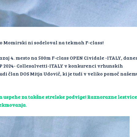
o Momirski ni sodeloval na tekmah F-class!
azaj 4. mesto na 500m F-class OPEN Cividale -ITALY, dane
2024- Collesalvetti-ITALY v konkurenci vrhunskih
udi član DOS Mitja Udovič, ki je tudi v veliko pomoč našem
in uspehe za takšne strelske podvige! Raznorazne lestvice
 tekmovanja
.