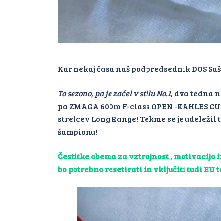
Kar nekaj časa naš podpredsednik DOS Saš
To sezono, pa je začel v stilu No.1
,
dva tedna n
pa ZMAGA 600m F-class OPEN -KAHLES CUP 
strelcev Long Range! Tekme se je udeležil t
šampionu!
Čestitke obema za vztrajnost , motivacijo 
bo potrebno resetirati in vključiti tudi EU